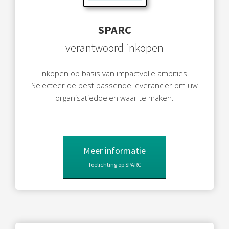
 op de
e. Hierdoor
SPARC
 website-
verantwoord inkopen
ren
nte
enties
Inkopen op basis van impactvolle ambities.
gebaseerd
Selecteer de best passende leverancier om uw
 gedrag van
organisatiedoelen waar te maken.
ezoeker.
uren
Meer informatie
Toelichting op SPARC