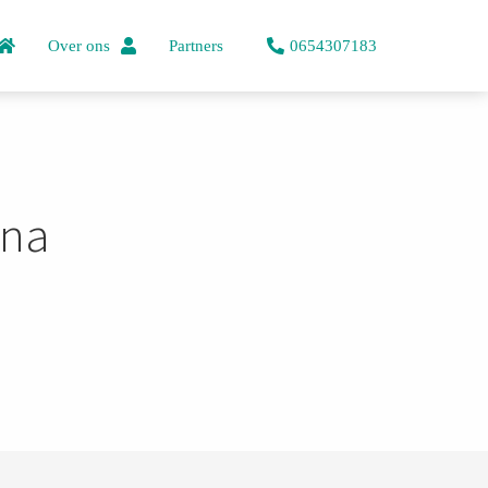
Over ons
Partners
0654307183
ina